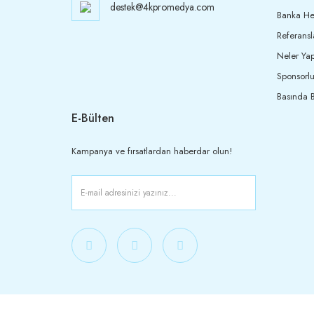
destek@4kpromedya.com
Banka Hes
Referansl
Neler Yap
Sponsorlu
Basında B
E-Bülten
Kampanya ve fırsatlardan haberdar olun!