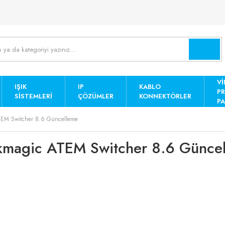
Vİ
IŞIK
IP
KABLO
P
SISTEMLERI
ÇÖZÜMLER
KONNEKTÖRLER
PA
TEM Switcher 8.6 Güncelleme
kmagic ATEM Switcher 8.6 Günce