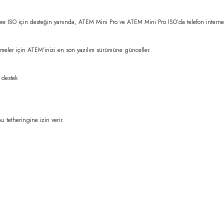
ISO için desteğin yanında, ATEM Mini Pro ve ATEM Mini Pro ISO’da telefon interneti 
ştirmeler için ATEM'inizi en son yazılım sürümüne günceller.
 destek
 tetheringine izin verir.