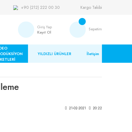
+90 (212) 222 00 30
Kargo Takibi
Giriş Yap
Sepetim
Kayıt Ol
DEO
RODÜKSİYON
YILDIZLI ÜRÜNLER
İletişim
KETLERİ
lleme
21-02-2021
20:22