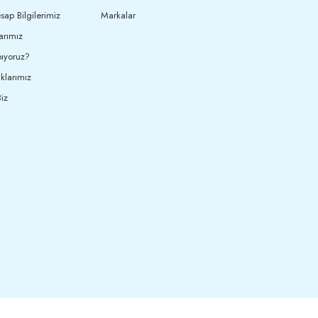
ap Bilgilerimiz
Markalar
arımız
ıyoruz?
klarımız
iz