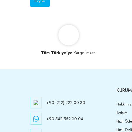
Bloglar
Tüm Türkiye’ye
Kargo İmkanı
KURUM
+90 (212) 222 00 30
Hakkımız
İletişim
+90 542 552 30 04
Hızlı Öd
Hızlı Tesl