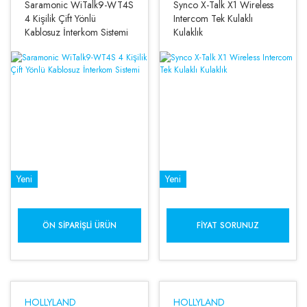
Saramonic WiTalk9-WT4S
Synco X-Talk X1 Wireless
4 Kişilik Çift Yönlü
Intercom Tek Kulaklı
Kablosuz İnterkom Sistemi
Kulaklık
Yeni
Yeni
ÖN SIPARIŞLI ÜRÜN
FIYAT SORUNUZ
HOLLYLAND
HOLLYLAND