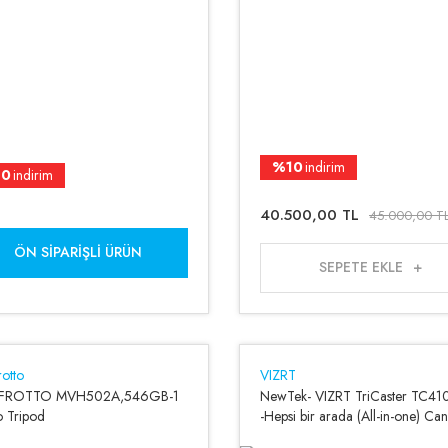
%10
indirim
10
indirim
40.500,00 TL
45.000,00 T
ÖN SIPARIŞLI ÜRÜN
SEPETE EKLE
otto
VIZRT
FROTTO MVH502A,546GB-1
NewTek- VIZRT TriCaster TC410
 Tripod
-Hepsi bir arada (All-in-one) Can
Yayın Sistemi