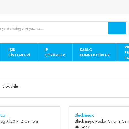
Vİ
IŞIK
IP
KABLO
P
SISTEMLERI
ÇÖZÜMLER
KONNEKTÖRLER
PA
Stoktakiler
Dog
Blackmagic
Dog X120 PTZ Camera
Blackmagic Pocket Cinema Ca
4K Body