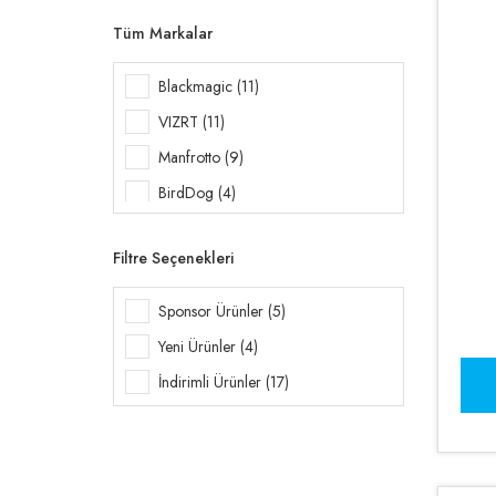
Tüm Markalar
Blackmagic (11)
VIZRT (11)
Manfrotto (9)
BirdDog (4)
vMix (4)
Filtre Seçenekleri
Focusrite (2)
Yamaha (2)
Sponsor Ürünler (5)
AngelBird (1)
Yeni Ürünler (4)
Zhiyun (1)
İndirimli Ürünler (17)