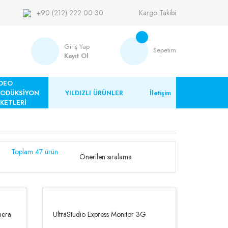
+90 (212) 222 00 30
Kargo Takibi
Giriş Yap
Sepetim
Kayıt Ol
DEO
RODÜKSİYON
YILDIZLI ÜRÜNLER
İletişim
KETLERİ
Toplam 47 ürün
mera
UltraStudio Express Monitor 3G