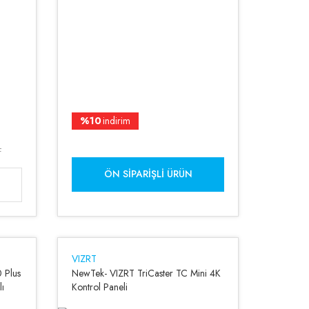
%10
indirim
L
ÖN SIPARIŞLI ÜRÜN
VIZRT
 Plus
NewTek- VIZRT TriCaster TC Mini 4K
lı
Kontrol Paneli