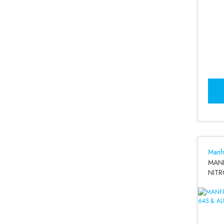
Manfr
MAN
NITR
Tripo