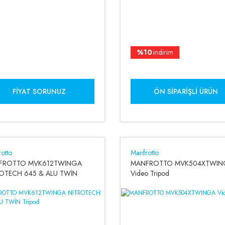
%10
indirim
FIYAT SORUNUZ
ÖN SIPARIŞLI ÜRÜN
otto
Manfrotto
FROTTO MVK612TWINGA
MANFROTTO MVK504XTWIN
OTECH 645 & ALU TWİN
Video Tripod
d