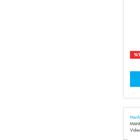
%
Manfr
MAN
Video