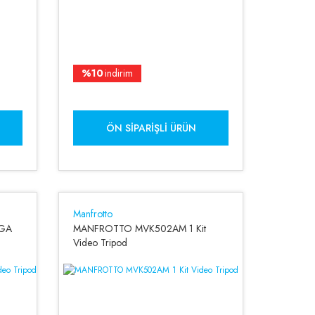
%10
indirim
ÖN SIPARIŞLI ÜRÜN
Manfrotto
GA
MANFROTTO MVK502AM 1 Kit
Video Tripod