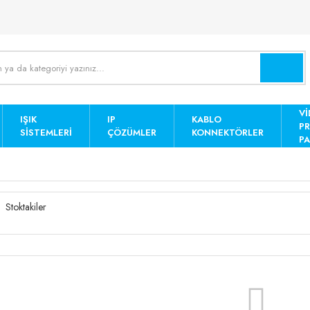
Vİ
IŞIK
IP
KABLO
P
SISTEMLERI
ÇÖZÜMLER
KONNEKTÖRLER
PA
Stoktakiler