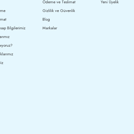
Ödeme ve Teslimat
Yeni Üyelik
eme
Gizlilik ve Güvenlik
imat
Blog
ap Bilgilerimiz
Markalar
arımız
ıyoruz?
klarımız
iz