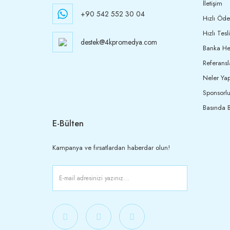
İletişim
+90 542 552 30 04
Hızlı Öd
Hızlı Tesl
destek@4kpromedya.com
Banka Hes
Referansl
Neler Yap
Sponsorlu
Basında B
E-Bülten
Kampanya ve fırsatlardan haberdar olun!