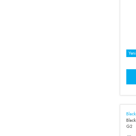
Yeni
Blac
Blac
G2