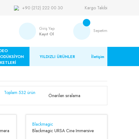
+90 (212) 222 00 30
Kargo Takibi
Giriş Yap
Sepetim
Kayıt Ol
DEO
RODÜKSİYON
YILDIZLI ÜRÜNLER
İletişim
KETLERİ
Toplam 532 ürün
Blackmagic
amera
Blackmagic URSA Cine Immersive