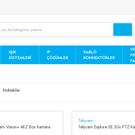
Vİ
IŞIK
IP
KABLO
P
SISTEMLERI
ÇÖZÜMLER
KONNEKTÖRLER
PA
Stoktakiler
Telycam
cam Vision+ 4KZ Box Kamera
Telycam Explore SE 30x PTZ K