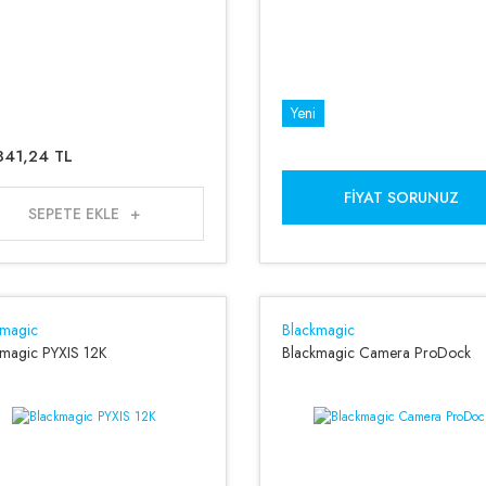
Yeni
841,24 TL
FIYAT SORUNUZ
SEPETE EKLE
kmagic
Blackmagic
kmagic PYXIS 12K
Blackmagic Camera ProDock