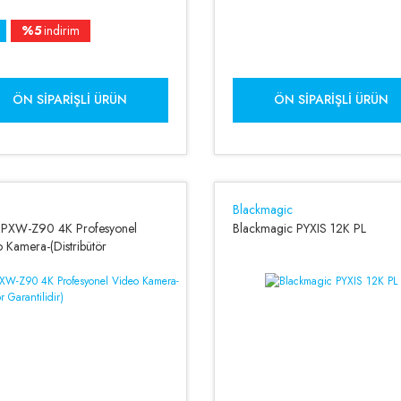
%5
indirim
ÖN SIPARIŞLI ÜRÜN
ÖN SIPARIŞLI ÜRÜN
Blackmagic
 PXW-Z90 4K Profesyonel
Blackmagic PYXIS 12K PL
 Kamera-(Distribütör
ilidir)