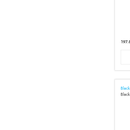
197.
Blac
Blac