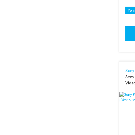
Grass Valley (1)
Yeni
Kingjoy (1)
Lastolite (1)
Viltrox (1)
Sony
Sony
Video
Garant