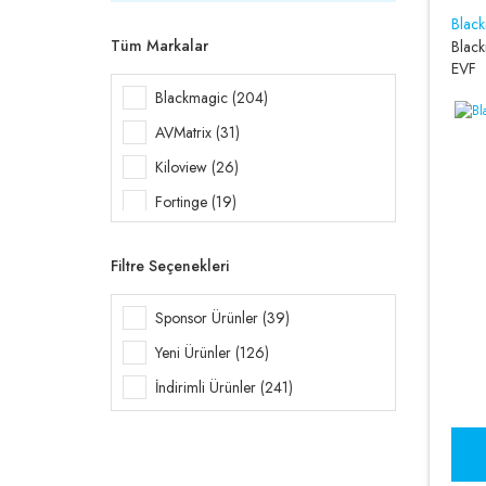
Blac
Tüm Markalar
Blac
EVF
Blackmagic (204)
AVMatrix (31)
Kiloview (26)
Fortinge (19)
VIZRT (18)
Filtre Seçenekleri
BirdDog (17)
SWIT (15)
Sponsor Ürünler (39)
Datavideo (12)
Yeni Ürünler (126)
HOLLYLAND (12)
İndirimli Ürünler (241)
Manfrotto (11)
E-Image (10)
Zhiyun (10)