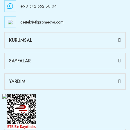
+90 542 552 30 04
destek@4kpromedya.com
KURUMSAL
SAYFALAR
YARDIM