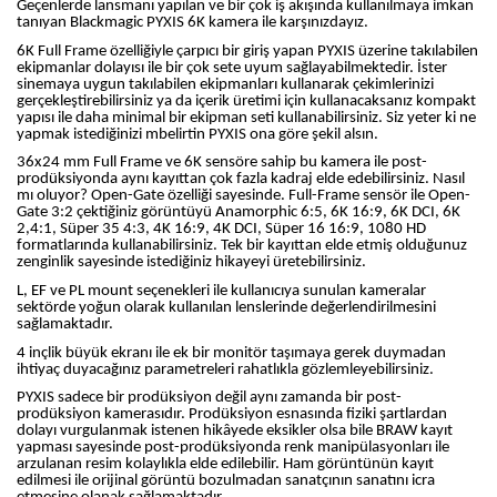
Geçenlerde lansmanı yapılan ve bir çok iş akışında kullanılmaya imkan
tanıyan Blackmagic PYXIS 6K kamera ile karşınızdayız.
6K Full Frame özelliğiyle çarpıcı bir giriş yapan PYXIS üzerine takılabilen
ekipmanlar dolayısı ile bir çok sete uyum sağlayabilmektedir. İster
sinemaya uygun takılabilen ekipmanları kullanarak çekimlerinizi
gerçekleştirebilirsiniz ya da içerik üretimi için kullanacaksanız kompakt
yapısı ile daha minimal bir ekipman seti kullanabilirsiniz. Siz yeter ki ne
yapmak istediğinizi mbelirtin PYXIS ona göre şekil alsın.
36x24 mm Full Frame ve 6K sensöre sahip bu kamera ile post-
prodüksiyonda aynı kayıttan çok fazla kadraj elde edebilirsiniz. Nasıl
mı oluyor? Open-Gate özelliği sayesinde. Full-Frame sensör ile Open-
Gate 3:2 çektiğiniz görüntüyü Anamorphic 6:5, 6K 16:9, 6K DCI, 6K
2,4:1, Süper 35 4:3, 4K 16:9, 4K DCI, Süper 16 16:9, 1080 HD
formatlarında kullanabilirsiniz. Tek bir kayıttan elde etmiş olduğunuz
zenginlik sayesinde istediğiniz hikayeyi üretebilirsiniz.
L, EF ve PL mount seçenekleri ile kullanıcıya sunulan kameralar
sektörde yoğun olarak kullanılan lenslerinde değerlendirilmesini
sağlamaktadır.
4 inçlik büyük ekranı ile ek bir monitör taşımaya gerek duymadan
ihtiyaç duyacağınız parametreleri rahatlıkla gözlemleyebilirsiniz.
PYXIS sadece bir prodüksiyon değil aynı zamanda bir post-
prodüksiyon kamerasıdır. Prodüksiyon esnasında fiziki şartlardan
dolayı vurgulanmak istenen hikâyede eksikler olsa bile BRAW kayıt
yapması sayesinde post-prodüksiyonda renk manipülasyonları ile
arzulanan resim kolaylıkla elde edilebilir. Ham görüntünün kayıt
edilmesi ile orijinal görüntü bozulmadan sanatçının sanatını icra