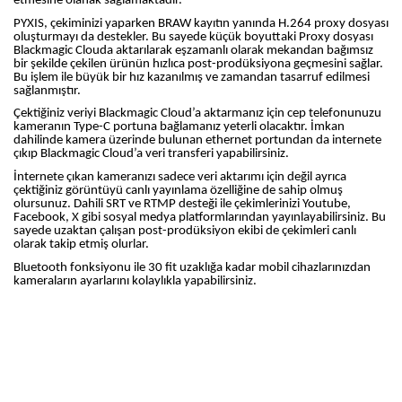
etmesine olanak sağlamaktadır.
PYXIS, çekiminizi yaparken BRAW kayıtın yanında H.264 proxy dosyası
oluşturmayı da destekler. Bu sayede küçük boyuttaki Proxy dosyası
Blackmagic Clouda aktarılarak eşzamanlı olarak mekandan bağımsız
bir şekilde çekilen ürünün hızlıca post-prodüksiyona geçmesini sağlar.
Bu işlem ile büyük bir hız kazanılmış ve zamandan tasarruf edilmesi
sağlanmıştır.
Çektiğiniz veriyi Blackmagic Cloud’a aktarmanız için cep telefonunuzu
kameranın Type-C portuna bağlamanız yeterli olacaktır. İmkan
dahilinde kamera üzerinde bulunan ethernet portundan da internete
çıkıp Blackmagic Cloud’a veri transferi yapabilirsiniz.
İnternete çıkan kameranızı sadece veri aktarımı için değil ayrıca
çektiğiniz görüntüyü canlı yayınlama özelliğine de sahip olmuş
olursunuz. Dahili SRT ve RTMP desteği ile çekimlerinizi Youtube,
Facebook, X gibi sosyal medya platformlarından yayınlayabilirsiniz. Bu
sayede uzaktan çalışan post-prodüksiyon ekibi de çekimleri canlı
olarak takip etmiş olurlar.
Bluetooth fonksiyonu ile 30 fit uzaklığa kadar mobil cihazlarınızdan
kameraların ayarlarını kolaylıkla yapabilirsiniz.