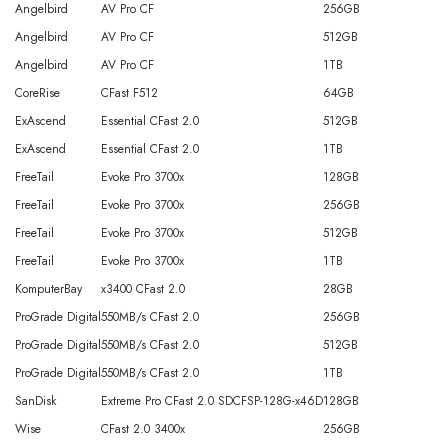
Angelbird
AV Pro CF
256GB
Angelbird
AV Pro CF
512GB
Angelbird
AV Pro CF
1TB
CoreRise
CFast F512
64GB
ExAscend
Essential CFast 2.0
512GB
ExAscend
Essential CFast 2.0
1TB
FreeTail
Evoke Pro 3700x
128GB
FreeTail
Evoke Pro 3700x
256GB
FreeTail
Evoke Pro 3700x
512GB
FreeTail
Evoke Pro 3700x
1TB
KomputerBay
x3400 CFast 2.0
28GB
ProGrade Digital
550MB/s CFast 2.0
256GB
ProGrade Digital
550MB/s CFast 2.0
512GB
ProGrade Digital
550MB/s CFast 2.0
1TB
SanDisk
Extreme Pro CFast 2.0 SDCFSP-128G-x46D
128GB
Wise
CFast 2.0 3400x
256GB