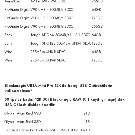
Angelbird
AV Pro MK2 V90 SDXC
256GB
ProGrade Digital
V90 UHS-II 300MB/s SDXC
64GB
ProGrade Digital
V90 UHS-II 300MB/s SDXC
128GB
ProGrade Digital
V90 UHS-II 300MB/s SDXC
256GB
Sony
Tough SF-G64 300MB/s UHS-II SDXC
64GB
Sony
Tough SF-G128 300MB/s UHS-II SDXC
128GB
Wise
285MB/s UHS-II SDXC
64GB
Wise
285MB/s UHS-II SDXC
128GB
Blackmagic URSA Mini Pro 12K ile hangi USB-C sürücülerini
kullanmalıyım?
50 fps'ye kadar 12K DCI Blackmagic RAW 8: 1 kayıt için aşağıdaki
USB C flash diskler önerilir.
Glyph
Atom Raid SSD
2TB
Glyph
Atom Raid SSD
4TB
SanDisk
Extreme Pro Portable SSD SDSSDE80-2T00
2TB