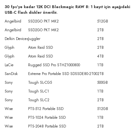
30 fps'ye kadar 12K DCI Blackmagic RAW 8: 1 kayıt için aşağıdaki
USB-C flash diskler önerilir.
Angelbird
SSD2GO PKT MK2
512GB
Angelbird
SSD2GO PKT MK2
2TB
Delkin Devices
Juggler
2TB
Glyph
Atom Raid SSD
2TB
Glyph
Atom Raid SSD
4TB
LaCie
Rugged SSD Pro STHZ1000800
1TB
SanDisk
Extreme Pro Portable SSD SDSSDE80-2T00
2TB
Sony
Tough SL-CG5
500GB
Sony
Tough SL-C1
1TB
Sony
Tough SL-C2
2TB
Wise
PTS-512 Portable SSD
512GB
Wise
PTS-1024 Portable SSD
1TB
Wise
PTS-2048 Portable SSD
2TB