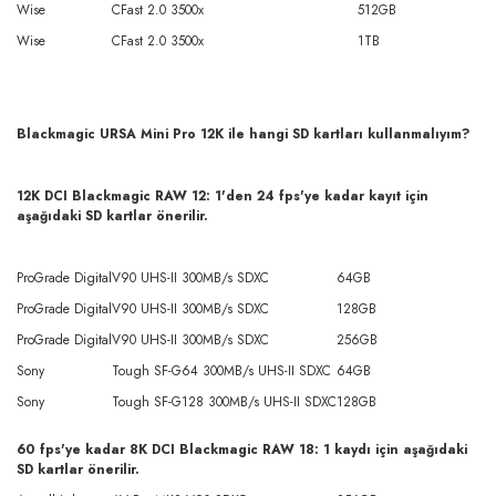
Wise
CFast 2.0 3500x
512GB
Wise
CFast 2.0 3500x
1TB
Blackmagic URSA Mini Pro 12K ile hangi SD kartları kullanmalıyım?
12K DCI Blackmagic RAW 12: 1'den 24 fps'ye kadar kayıt için
aşağıdaki SD kartlar önerilir.
ProGrade Digital
V90 UHS-II 300MB/s SDXC
64GB
ProGrade Digital
V90 UHS-II 300MB/s SDXC
128GB
ProGrade Digital
V90 UHS-II 300MB/s SDXC
256GB
Sony
Tough SF-G64 300MB/s UHS-II SDXC
64GB
Sony
Tough SF-G128 300MB/s UHS-II SDXC
128GB
60 fps'ye kadar 8K DCI Blackmagic RAW 18: 1 kaydı için aşağıdaki
SD kartlar önerilir.