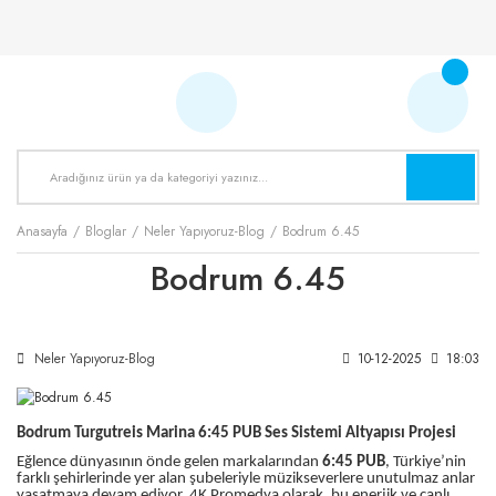
Anasayfa
Bloglar
Neler Yapıyoruz-Blog
Bodrum 6.45
Bodrum 6.45
Neler Yapıyoruz-Blog
10-12-2025
18:03
Bodrum Turgutreis Marina 6:45 PUB Ses Sistemi Altyapısı Projesi
Eğlence dünyasının önde gelen markalarından
6:45 PUB
, Türkiye’nin
farklı şehirlerinde yer alan şubeleriyle müzikseverlere unutulmaz anlar
yaşatmaya devam ediyor. 4K Promedya olarak, bu enerjik ve canlı