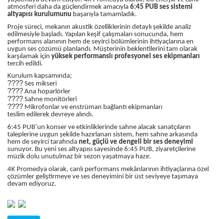
atmosferi daha da güçlendirmek amacıyla
6:45 PUB ses sistemi
altyapısı kurulumunu
başarıyla tamamladık.
Proje süreci, mekanın akustik özelliklerinin detaylı şekilde analiz
edilmesiyle başladı. Yapılan keşif çalışmaları sonucunda, hem
performans alanının hem de seyirci bölümlerinin ihtiyaçlarına en
uygun ses çözümü planlandı. Müşterinin beklentilerini tam olarak
karşılamak için
yüksek performanslı profesyonel ses ekipmanları
tercih edildi.
Kurulum kapsamında;
????️
Ses mikseri
????
Ana hoparlörler
????
Sahne monitörleri
????
Mikrofonlar ve enstrüman bağlantı ekipmanları
teslim edilerek devreye alındı.
6:45 PUB’un konser ve etkinliklerinde sahne alacak sanatçıların
taleplerine uygun şekilde hazırlanan sistem, hem sahne arkasında
hem de seyirci tarafında
net, güçlü ve dengeli bir ses deneyimi
sunuyor. Bu yeni ses altyapısı sayesinde 6:45 PUB, ziyaretçilerine
müzik dolu unutulmaz bir sezon yaşatmaya hazır.
4K Promedya olarak, canlı performans mekânlarının ihtiyaçlarına özel
çözümler geliştirmeye ve ses deneyimini bir üst seviyeye taşımaya
devam ediyoruz.