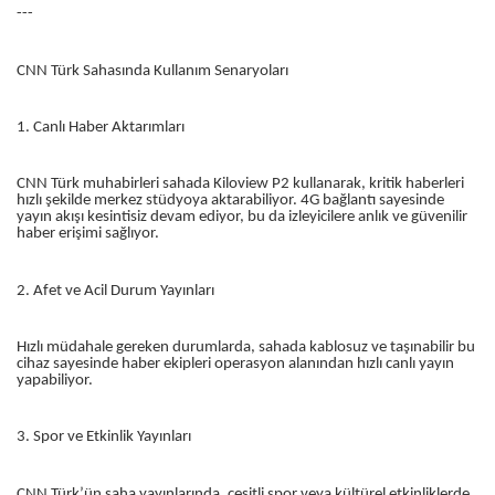
---
CNN Türk Sahasında Kullanım Senaryoları
1. Canlı Haber Aktarımları
CNN Türk muhabirleri sahada Kiloview P2 kullanarak, kritik haberleri
hızlı şekilde merkez stüdyoya aktarabiliyor. 4G bağlantı sayesinde
yayın akışı kesintisiz devam ediyor, bu da izleyicilere anlık ve güvenilir
haber erişimi sağlıyor.
2. Afet ve Acil Durum Yayınları
Hızlı müdahale gereken durumlarda, sahada kablosuz ve taşınabilir bu
cihaz sayesinde haber ekipleri operasyon alanından hızlı canlı yayın
yapabiliyor.
3. Spor ve Etkinlik Yayınları
CNN Türk’ün saha yayınlarında, çeşitli spor veya kültürel etkinliklerde