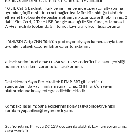
Teknik Özellikler ve CNN Türk İçin Öne Çıkan Avantajlar
4G LTE Cat-6 Bağlantı: Türkiye’nin her yerinde operatör altyapısına
uyumlu, güçlü mobil internet bağlantısı. Mümkün olduğu takdirde
ethernet kablosu ile de bağlanarak sinyal gücünüzü arttırabilirsiniz. 2
dahili Sim Card, 2 Tane USB Dongle aracılığı ile Sim Card, ortamdaki
Wi-Fi sinyali ile toplamda 5 internet kaynağı ile kesintisiz görüntü.
HDMI/SDI Giriş: CNN Türk’ün profesyonel yayın kameralarıyla tam
uyumlu, yüksek çözünürlükte görüntü aktarımı.
Yüksek Verimli Kodlama: H.264 ve H.265 codec’leri ile bant genişliği
optimize edilirken, görüntü kalitesi korunur.
Desteklenen Yayın Protokolleri: RTMP, SRT gibi endüstri
standartlarında yayın imkânı sunan cihaz CNN Türk’ün yayın
platformlarına kolay entegre edilebilmektedir.
Kompakt Tasarım: Saha ekiplerinin kolay taşıyabileceği ve hızlı
kurulum yapabileceği ergonomik yapı.
Güç Yönetimi: Pil veya DC 12V desteği ile elektrik kaynağı sorunlarına
karşı esneklik.