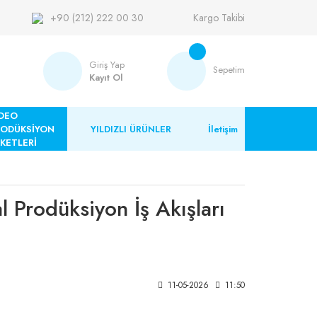
+90 (212) 222 00 30
Kargo Takibi
Giriş Yap
Sepetim
Kayıt Ol
DEO
RODÜKSİYON
YILDIZLI ÜRÜNLER
İletişim
KETLERİ
l Prodüksiyon İş Akışları
11-05-2026
11:50