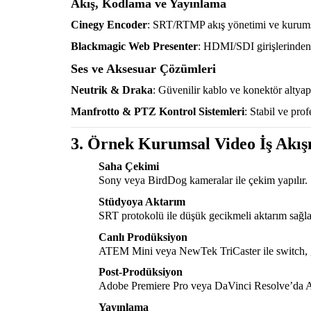
Akış, Kodlama ve Yayınlama
Cinegy Encoder
: SRT/RTMP akış yönetimi ve kurumsa
Blackmagic Web Presenter
: HDMI/SDI girişlerinden 
Ses ve Aksesuar Çözümleri
Neutrik & Draka
: Güvenilir kablo ve konektör altyapı
Manfrotto & PTZ Kontrol Sistemleri
: Stabil ve pro
3. Örnek Kurumsal Video İş Akış
Saha Çekimi
Sony veya BirdDog kameralar ile çekim yapılır.
Stüdyoya Aktarım
SRT protokolü ile düşük gecikmeli aktarım sağla
Canlı Prodüksiyon
ATEM Mini veya NewTek TriCaster ile switch, g
Post-Prodüksiyon
Adobe Premiere Pro veya DaVinci Resolve’da A
Yayınlama