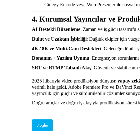
Cinegy Encode veya Web Presenter ile sosyal m
4. Kurumsal Yayıncılar ve Prodük
AI Destekli Düzenleme
: Zaman ve iş gücü tasarrufu s
Bulut ve Uzaktan İşbirliği
: Dağıtık ekipler için vazge
4K / 8K ve Multi-Cam Destekleri
: Geleceğe dönük ya
Donanım + Yazılım Uyumu
: Entegrasyon sorunlarını 
SRT ve RTMP Tabanlı Akış
: Güvenli ve stabil canlı 
2025 itibarıyla video prodüksiyon dünyası;
yapay zekâ
verimli hale geldi. Adobe Premiere Pro ve DaVinci Res
yayıncılık için güçlü ve sürdürülebilir çözümler sunuyo
Doğru araçlar ve doğru iş akışıyla prodüksiyon süresi k
Bloglar