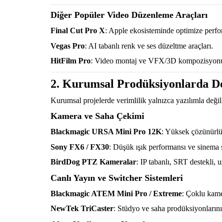
Diğer Popüler Video Düzenleme Araçları
Final Cut Pro X
: Apple ekosisteminde optimize perfor
Vegas Pro
: AI tabanlı renk ve ses düzeltme araçları.
HitFilm Pro
: Video montaj ve VFX/3D kompozisyonu te
2. Kurumsal Prodüksiyonlarda 
Kurumsal projelerde verimlilik yalnızca yazılımla deği
Kamera ve Saha Çekimi
Blackmagic URSA Mini Pro 12K
: Yüksek çözünürl
Sony FX6 / FX30
: Düşük ışık performansı ve sinema 
BirdDog PTZ Kameralar
: IP tabanlı, SRT destekli,
Canlı Yayın ve Switcher Sistemleri
Blackmagic ATEM Mini Pro / Extreme
: Çoklu kam
NewTek TriCaster
: Stüdyo ve saha prodüksiyonlarını