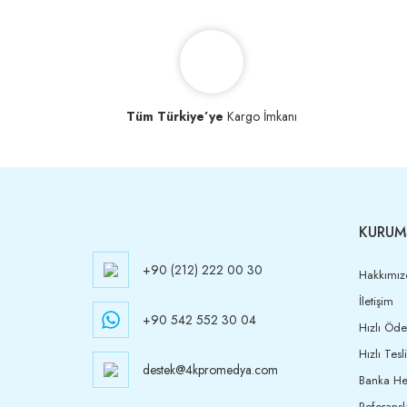
Tüm Türkiye’ye
Kargo İmkanı
KURUM
+90 (212) 222 00 30
Hakkımız
İletişim
+90 542 552 30 04
Hızlı Öd
Hızlı Tesl
destek@4kpromedya.com
Banka Hes
Referansl