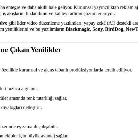
a entegre ve daha akıllı hale geliyor. Kurumsal yayıncılıktan reklam aj
iş akışlarını hızlandıran ve kaliteyi artıran çözümler arıyor.
olve
gibi lider video düzenleme yazılımları; yapay zekâ (AI) destekli araç
ım yeniliklerini ve bu yazılımların
Blackmagic, Sony, BirdDog, NewT
Öne Çıkan Yenilikler
özellikle kurumsal ve ajans tabanlı prodüksiyonlarda tercih ediliyor.
i hızlıca algılanır.
ler arasında renk tutarlılığı sağlar.
diyalogları netleştirir.
zerinde eş zamanlı çalışabilir.
n ekipler için büyük avantaj sağlar.