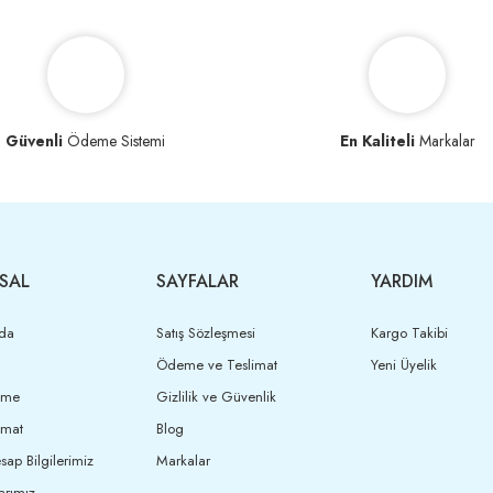
Güvenli
Ödeme Sistemi
En Kaliteli
Markalar
SAL
SAYFALAR
YARDIM
da
Satış Sözleşmesi
Kargo Takibi
Ödeme ve Teslimat
Yeni Üyelik
eme
Gizlilik ve Güvenlik
imat
Blog
ap Bilgilerimiz
Markalar
arımız