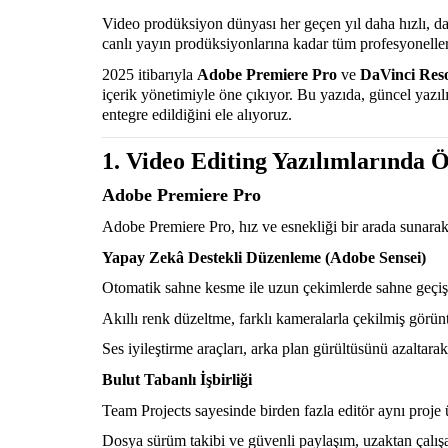
Video prodüksiyon dünyası her geçen yıl daha hızlı, dah
canlı yayın prodüksiyonlarına kadar tüm profesyoneller, 
2025 itibarıyla
Adobe Premiere Pro
ve
DaVinci Res
içerik yönetimiyle öne çıkıyor. Bu yazıda, güncel yazıl
entegre edildiğini ele alıyoruz.
1. Video Editing Yazılımlarında 
Adobe Premiere Pro
Adobe Premiere Pro, hız ve esnekliği bir arada sunarak 
Yapay Zekâ Destekli Düzenleme (Adobe Sensei)
Otomatik sahne kesme ile uzun çekimlerde sahne geçişler
Akıllı renk düzeltme, farklı kameralarla çekilmiş görüntü
Ses iyileştirme araçları, arka plan gürültüsünü azaltarak 
Bulut Tabanlı İşbirliği
Team Projects sayesinde birden fazla editör aynı proje ü
Dosya sürüm takibi ve güvenli paylaşım, uzaktan çalışa