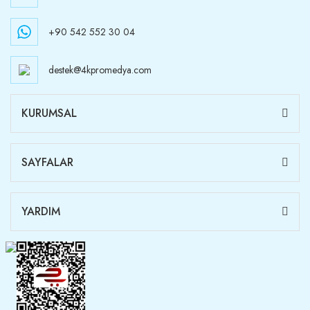
+90 542 552 30 04
destek@4kpromedya.com
KURUMSAL
SAYFALAR
YARDIM