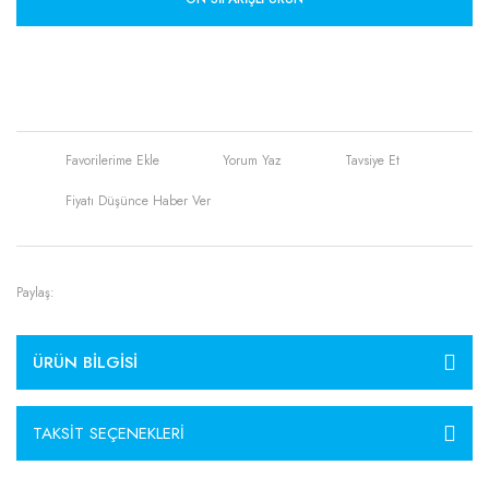
Yorum Yaz
Tavsiye Et
Fiyatı Düşünce Haber Ver
Paylaş:
ÜRÜN BILGISI
TAKSIT SEÇENEKLERI