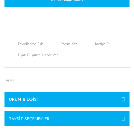
Yorum Yaz
Tavsiye Et
Fiyatı Düşünce Haber Ver
Paylaş:
ÜRÜN BILGISI
TAKSIT SEÇENEKLERI