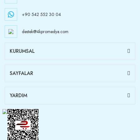
+90 542 552 30 04
destek@4kpromedya.com
KURUMSAL
SAYFALAR
YARDIM