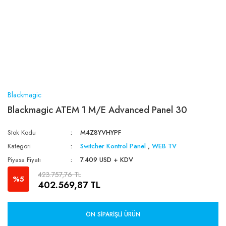
Blackmagic
Blackmagic ATEM 1 M/E Advanced Panel 30
Stok Kodu
M4Z8YVHYPF
Kategori
Switcher Kontrol Panel
,
WEB TV
Piyasa Fiyatı
7.409 USD + KDV
423.757,76 TL
%5
402.569,87 TL
ÖN SIPARIŞLI ÜRÜN