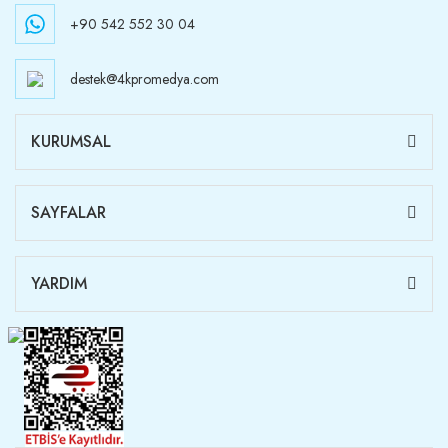
+90 542 552 30 04
destek@4kpromedya.com
KURUMSAL
SAYFALAR
YARDIM