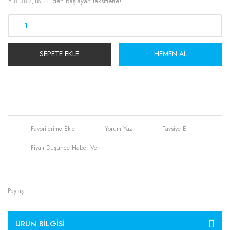
* 8.382,18 TL den başlayan taksitlerle!
SEPETE EKLE
HEMEN AL
Yorum Yaz
Tavsiye Et
Fiyatı Düşünce Haber Ver
Paylaş:
ÜRÜN BILGISI