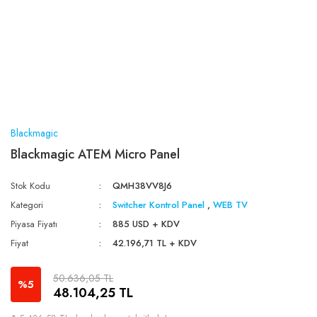
Blackmagic
Blackmagic ATEM Micro Panel
Stok Kodu
QMH38VV8J6
Kategori
Switcher Kontrol Panel
,
WEB TV
Piyasa Fiyatı
885 USD + KDV
Fiyat
42.196,71 TL + KDV
50.636,05 TL
%5
48.104,25 TL