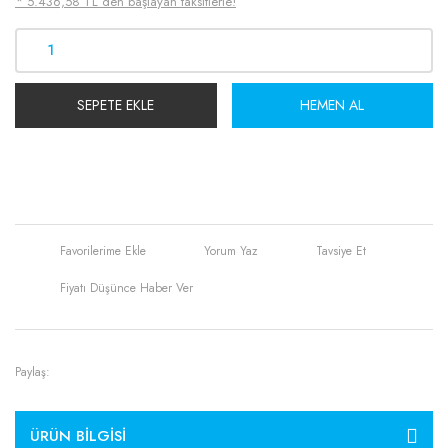
* 5.436,58 TL den başlayan taksitlerle!
SEPETE EKLE
HEMEN AL
Yorum Yaz
Tavsiye Et
Fiyatı Düşünce Haber Ver
Paylaş:
ÜRÜN BILGISI