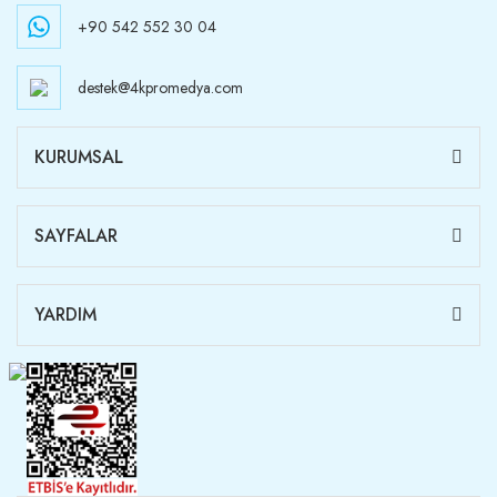
+90 542 552 30 04
destek@4kpromedya.com
KURUMSAL
SAYFALAR
YARDIM