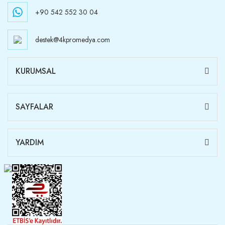
+90 542 552 30 04
destek@4kpromedya.com
KURUMSAL
SAYFALAR
YARDIM