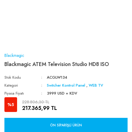
Blackmagic
Blackmagic ATEM Television Studio HD8 ISO
Stok Kodu
ACGLW134
Kategori
Switcher Kontrol Panel
,
WEB TV
Piyasa Fiyatı
3999 USD + KDV
228.806,30 TL
%5
217.365,99 TL
ÖN SIPARIŞLI ÜRÜN