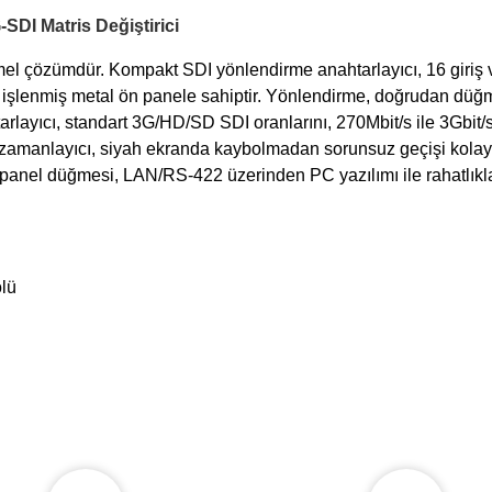
DI Matris Değiştirici
l çözümdür. Kompakt SDI yönlendirme anahtarlayıcı, 16 giriş ve
arif işlenmiş metal ön panele sahiptir. Yönlendirme, doğrudan dü
htarlayıcı, standart 3G/HD/SD SDI oranlarını, 270Mbit/s ile 3Gbit/
şzamanlayıcı, siyah ekranda kaybolmadan sorunsuz geçişi kolayla
 panel düğmesi, LAN/RS-422 üzerinden PC yazılımı ile rahatlıkla 
lü