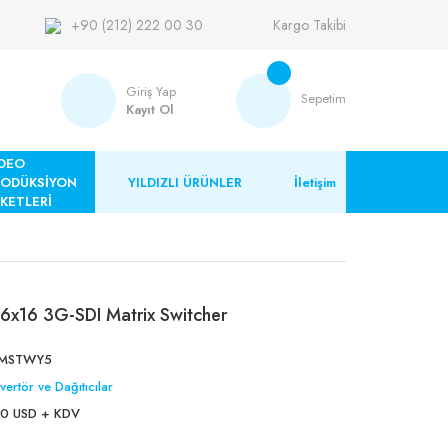
+90 (212) 222 00 30
Kargo Takibi
Giriş Yap
Sepetim
Kayıt Ol
DEO
RODÜKSİYON
YILDIZLI ÜRÜNLER
İletişim
KETLERİ
6x16 3G-SDI Matrix Switcher
MSTWY5
ertör ve Dağıtıcılar
0 USD + KDV