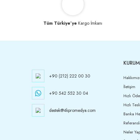
Tüm Türkiye’ye
Kargo İmkanı
KURUM
+90 (212) 222 00 30
Hakkımız
İletişim
+90 542 552 30 04
Hızlı Öd
Hızlı Tesl
destek@4kpromedya.com
Banka Hes
Referansl
Neler Yap