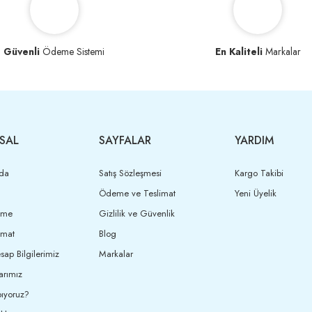
Güvenli
Ödeme Sistemi
En Kaliteli
Markalar
SAL
SAYFALAR
YARDIM
da
Satış Sözleşmesi
Kargo Takibi
Ödeme ve Teslimat
Yeni Üyelik
eme
Gizlilik ve Güvenlik
imat
Blog
ap Bilgilerimiz
Markalar
arımız
ıyoruz?