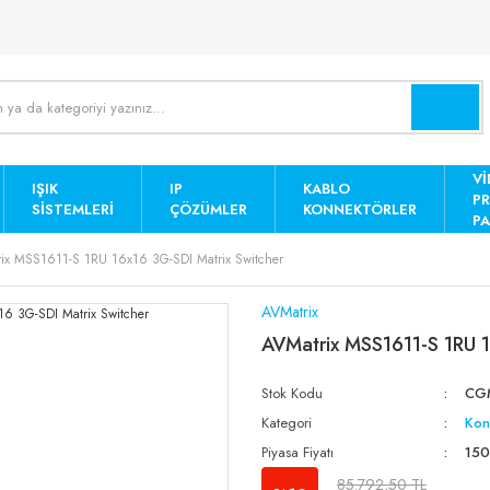
Vİ
IŞIK
IP
KABLO
P
SISTEMLERI
ÇÖZÜMLER
KONNEKTÖRLER
PA
ix MSS1611-S 1RU 16x16 3G-SDI Matrix Switcher
AVMatrix
AVMatrix MSS1611-S 1RU 1
Stok Kodu
CG
Kategori
Konv
Piyasa Fiyatı
150
85.792,50 TL