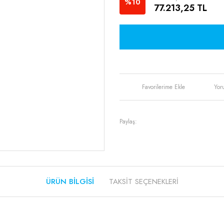
%10
77.213,25 TL
Yor
Paylaş:
ÜRÜN BILGISI
TAKSIT SEÇENEKLERI