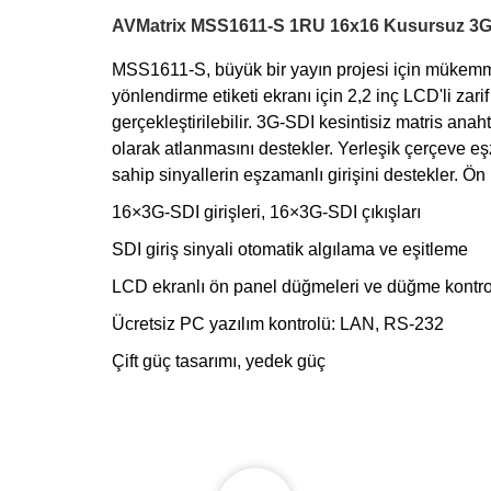
AVMatrix MSS1611-S 1RU 16x16 Kusursuz 3G-S
MSS1611-S, büyük bir yayın projesi için mükemme
yönlendirme etiketi ekranı için 2,2 inç LCD'li z
gerçekleştirilebilir. 3G-SDI kesintisiz matris ana
olarak atlanmasını destekler. Yerleşik çerçeve e
sahip sinyallerin eşzamanlı girişini destekler. Ön
16×3G-SDI girişleri, 16×3G-SDI çıkışları
SDI giriş sinyali otomatik algılama ve eşitleme
LCD ekranlı ön panel düğmeleri ve düğme kontro
Ücretsiz PC yazılım kontrolü: LAN, RS-232
Çift güç tasarımı, yedek güç