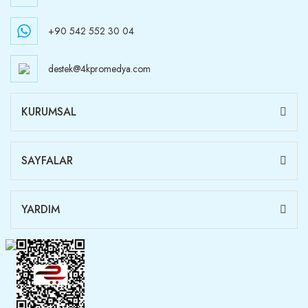
+90 542 552 30 04
destek@4kpromedya.com
KURUMSAL
SAYFALAR
YARDIM