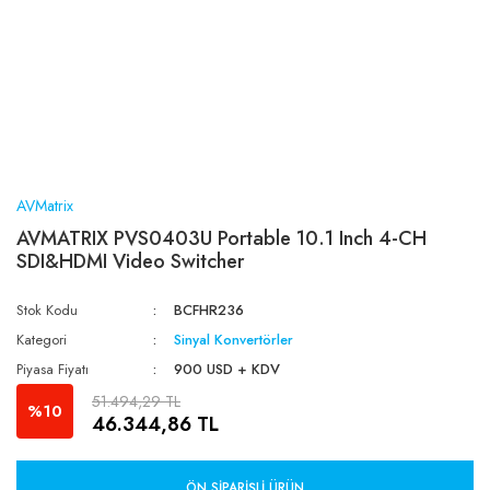
AVMatrix
AVMATRIX PVS0403U Portable 10.1 Inch 4-CH
SDI&HDMI Video Switcher
Stok Kodu
BCFHR236
Kategori
Sinyal Konvertörler
Piyasa Fiyatı
900 USD + KDV
51.494,29 TL
%10
46.344,86 TL
ÖN SIPARIŞLI ÜRÜN