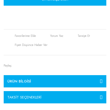
Yorum Yaz
Tavsiye Et
Fiyatı Düşünce Haber Ver
Paylaş:
ÜRÜN BILGISI
TAKSIT SEÇENEKLERI