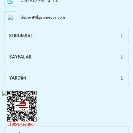
+90 542 552 30 04
destek@4kpromedya.com
KURUMSAL
SAYFALAR
YARDIM