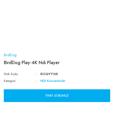
BirdDog
BirdDog Play-4K Ndı Player
Stok Kodu
BGQVY168
Kategori
NDI Konvertörler
FIYAT SORUNUZ