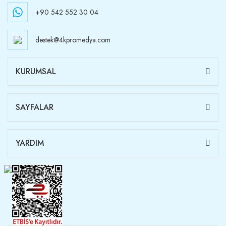
+90 542 552 30 04
destek@4kpromedya.com
KURUMSAL
SAYFALAR
YARDIM