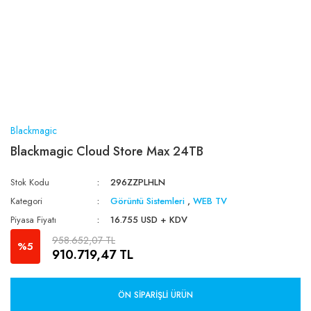
Blackmagic
Blackmagic Cloud Store Max 24TB
Stok Kodu
296ZZPLHLN
Kategori
Görüntü Sistemleri
,
WEB TV
Piyasa Fiyatı
16.755 USD + KDV
958.652,07 TL
%5
910.719,47 TL
ÖN SIPARIŞLI ÜRÜN