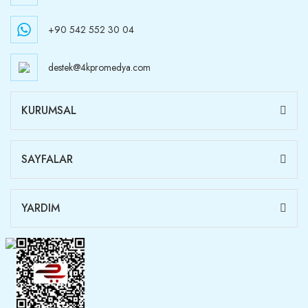
+90 542 552 30 04
destek@4kpromedya.com
KURUMSAL
SAYFALAR
YARDIM