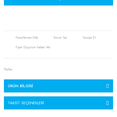
Yorum Yaz
Tavsiye Et
Fiyatı Düşünce Haber Ver
Paylaş:
ÜRÜN BILGISI
TAKSIT SEÇENEKLERI