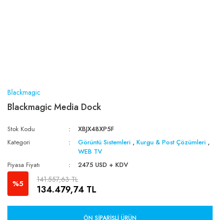
Blackmagic
Blackmagic Media Dock
Stok Kodu
XBJX48XP5F
Kategori
Görüntü Sistemleri
,
Kurgu & Post Çözümleri
,
WEB TV
Piyasa Fiyatı
2475 USD + KDV
141.557,63 TL
%5
134.479,74 TL
ÖN SIPARIŞLI ÜRÜN