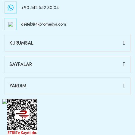
+90 542 552 30 04
destek@4kpromedya.com
KURUMSAL
SAYFALAR
YARDIM