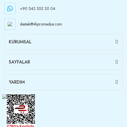
+90 542 552 30 04
destek@4kpromedya.com
KURUMSAL
SAYFALAR
YARDIM