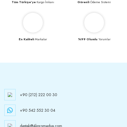
Tüm Türkiye’ye
Kargo İmkanı
Güvenli
Ödeme Sistemi
En Kaliteli
Markalar
%99 Olumlu
Yorumlar
+90 (212) 222 00 30
+90 542 552 30 04
destek@4kpromedya.com