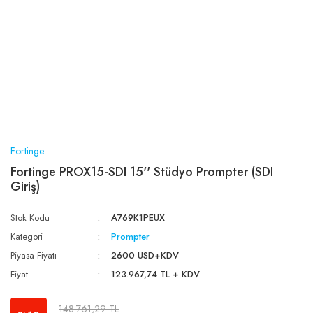
Fortinge
Fortinge PROX15-SDI 15'' Stüdyo Prompter (SDI
Giriş)
Stok Kodu
A769K1PEUX
Kategori
Prompter
Piyasa Fiyatı
2600 USD+KDV
Fiyat
123.967,74 TL + KDV
148.761,29 TL