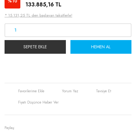
%10
133.885,16 TL
* 15.131,25 TL den başlayan taksitlerle!
SEPETE EKLE
HEMEN AL
Yorum Yaz
Tavsiye Et
Fiyatı Düşünce Haber Ver
Paylaş: