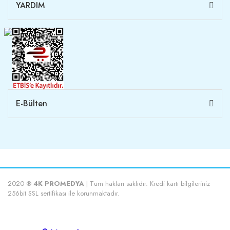
YARDIM
E-Bülten
2020 ®
4K PROMEDYA
| Tüm hakları saklıdır. Kredi kartı bilgileriniz
256bit SSL sertifikası ile korunmaktadır.