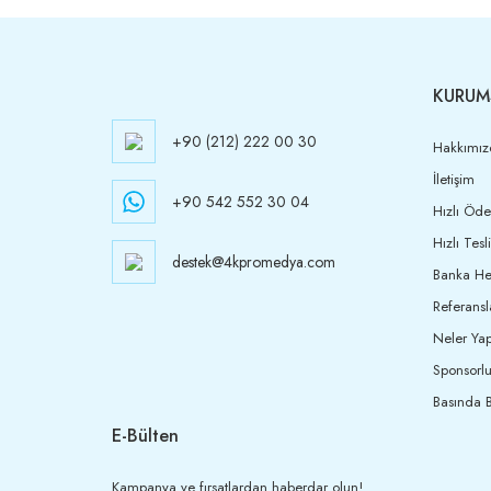
KURUM
+90 (212) 222 00 30
Hakkımız
İletişim
+90 542 552 30 04
Hızlı Öd
Hızlı Tesl
destek@4kpromedya.com
Banka Hes
Referansl
Neler Yap
Sponsorlu
Basında B
E-Bülten
Kampanya ve fırsatlardan haberdar olun!