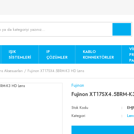
Vİ
IŞIK
IP
KABLO
P
SISTEMLERI
ÇÖZÜMLER
KONNEKTÖRLER
PA
ns Aksesuarları
Fujinon XT17SX4.5BRM-K3 HD Lens
Fujinon
Fujinon XT17SX4.5BRM-K
Stok Kodu
EHJ
Kategori
Len