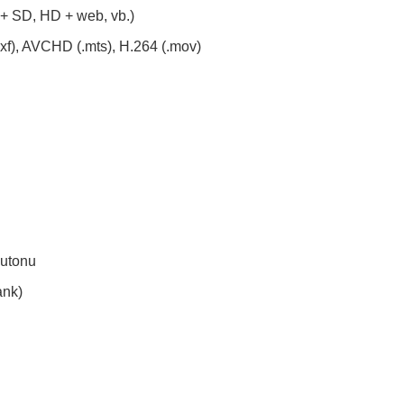
 + SD, HD + web, vb.)
f), AVCHD (.mts), H.264 (.mov)
butonu
ank)