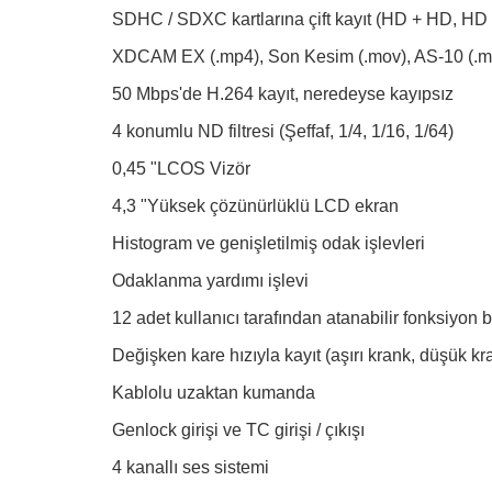
SDHC / SDXC kartlarına çift kayıt (HD + HD, HD
XDCAM EX (.mp4), Son Kesim (.mov), AS-10 (.mx
50 Mbps'de H.264 kayıt, neredeyse kayıpsız
4 konumlu ND filtresi (Şeffaf, 1/4, 1/16, 1/64)
0,45 "LCOS Vizör
4,3 "Yüksek çözünürlüklü LCD ekran
Histogram ve genişletilmiş odak işlevleri
Odaklanma yardımı işlevi
12 adet kullanıcı tarafından atanabilir fonksiyon 
Değişken kare hızıyla kayıt (aşırı krank, düşük kr
Kablolu uzaktan kumanda
Genlock girişi ve TC girişi / çıkışı
4 kanallı ses sistemi