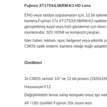
Fujinon XT17SX4.5BRM-K3 HD Lens
ENG veya stüdyo uygulamaları için, 12 bit işl
kamera,Fujinon 17x XT17SX4.5BRM-K3 optiklerle bi
genişletilmiş kayıt veya hızlı gönderme için ikin
mümkündür. SDI, HDMI ve kompozit çıkışları.
İster haber, reklam, spor, belgesel veya etkinlik
CMOS optik sistemi, kamera isteğe bağlı adaptörler
Özellikleri
3x CMOS sensör 1/3 "ve 12-bit proses (1920x10
Hassasiyet F12
Değiştirilebilir lense sahip kompakt omuz tipi vi
AF / OIS özellikli Fujinon 20x zoom lens