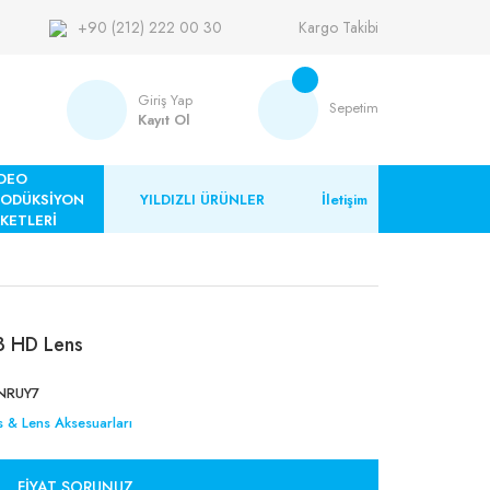
+90 (212) 222 00 30
Kargo Takibi
Giriş Yap
Sepetim
Kayıt Ol
DEO
RODÜKSİYON
YILDIZLI ÜRÜNLER
İletişim
KETLERİ
3 HD Lens
NRUY7
s & Lens Aksesuarları
FIYAT SORUNUZ