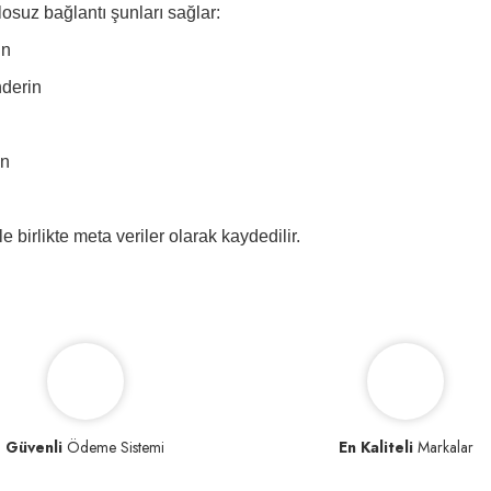
suz bağlantı şunları sağlar:
ın
nderin
in
 birlikte meta veriler olarak kaydedilir.
Güvenli
Ödeme Sistemi
En Kaliteli
Markalar