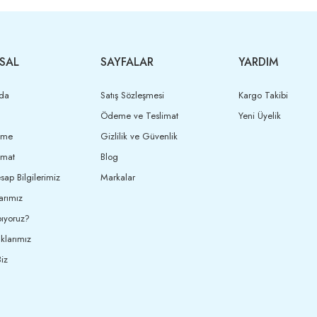
SAL
SAYFALAR
YARDIM
da
Satış Sözleşmesi
Kargo Takibi
Ödeme ve Teslimat
Yeni Üyelik
eme
Gizlilik ve Güvenlik
imat
Blog
ap Bilgilerimiz
Markalar
arımız
ıyoruz?
klarımız
iz