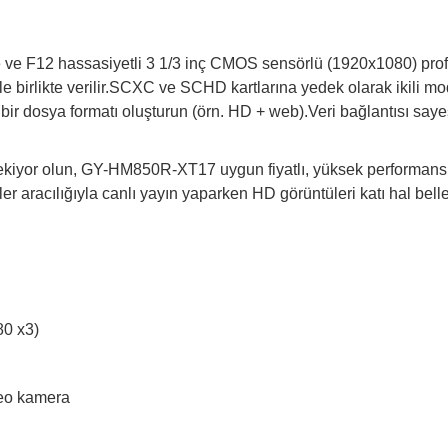
eme ve F12 hassasiyetli 3 1/3 inç CMOS sensörlü (1920x1080)
rlikte verilir.SCXC ve SCHD kartlarına yedek olarak ikili modd
ci bir dosya formatı oluşturun (örn. HD + web).Veri bağlantısı s
 çekiyor olun, GY-HM850R-XT17 uygun fiyatlı, yüksek performanslı 
 aracılığıyla canlı yayın yaparken HD görüntüleri katı hal belle
80 x3)
deo kamera