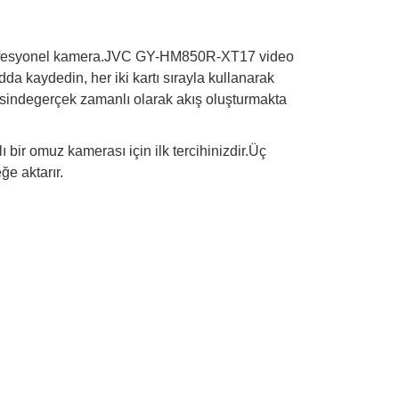
 profesyonel kamera.JVC GY-HM850R-XT17 video
a kaydedin, her iki kartı sırayla kullanarak
ayesindegerçek zamanlı olarak akış oluşturmakta
bir omuz kamerası için ilk tercihinizdir.Üç
ğe aktarır.