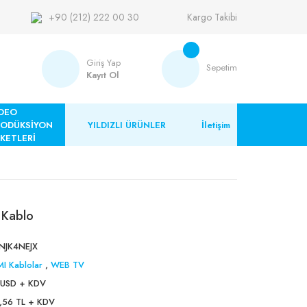
+90 (212) 222 00 30
Kargo Takibi
Giriş Yap
Sepetim
Kayıt Ol
DEO
RODÜKSİYON
YILDIZLI ÜRÜNLER
İletişim
KETLERİ
 Kablo
JK4NEJX
I Kablolar
,
WEB TV
 USD + KDV
,56 TL + KDV