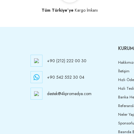
Tüm Türkiye’ye
Kargo İmkanı
KURUM
+90 (212) 222 00 30
Hakkımız
İletişim
+90 542 552 30 04
Hızlı Öd
Hızlı Tesl
destek@4kpromedya.com
Banka Hes
Referansl
Neler Yap
Sponsorlu
Basında B