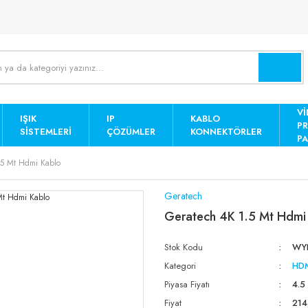
Vİ
IŞIK
IP
KABLO
P
SISTEMLERI
ÇÖZÜMLER
KONNEKTÖRLER
PA
.5 Mt Hdmi Kablo
Geratech
Geratech 4K 1.5 Mt Hdmi
Stok Kodu
WYN
Kategori
HDM
Piyasa Fiyatı
4.5
Fiyat
214