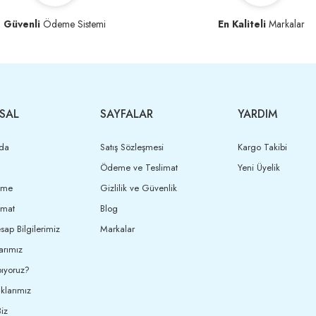
Güvenli
Ödeme Sistemi
En Kaliteli
Markalar
SAL
SAYFALAR
YARDIM
da
Satış Sözleşmesi
Kargo Takibi
Ödeme ve Teslimat
Yeni Üyelik
eme
Gizlilik ve Güvenlik
imat
Blog
ap Bilgilerimiz
Markalar
arımız
ıyoruz?
klarımız
iz