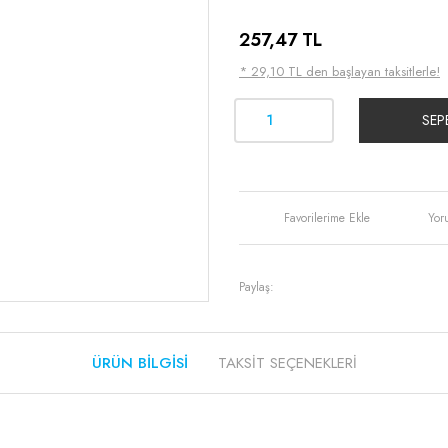
257,47 TL
* 29,10 TL den başlayan taksitlerle!
SEP
Yor
Paylaş:
ÜRÜN BILGISI
TAKSIT SEÇENEKLERI