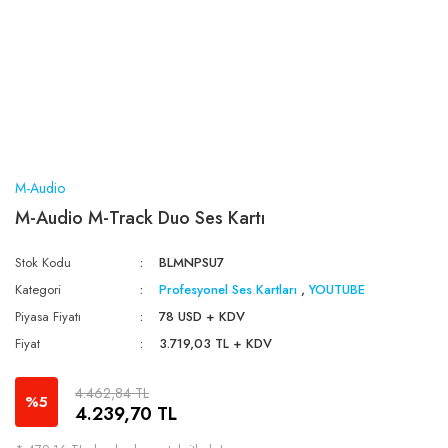
M-Audio
M-Audio M-Track Duo Ses Kartı
Stok Kodu
BLMNPSU7
Kategori
Profesyonel Ses Kartları
,
YOUTUBE
Piyasa Fiyatı
78 USD + KDV
Fiyat
3.719,03 TL + KDV
4.462,84 TL
%5
4.239,70 TL