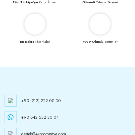
Tüm Türkiye’ye
Kargo İmkanı
Güvenli
Ödeme Sistemi
En Kaliteli
Markalar
%99 Olumlu
Yorumlar
+90 (212) 222 00 30
+90 542 552 30 04
destek@4kpromedya.com