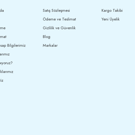
da
Satış Sözleşmesi
Kargo Takibi
Ödeme ve Teslimat
Yeni Üyelik
eme
Gizlilik ve Güvenlik
imat
Blog
ap Bilgilerimiz
Markalar
arımız
ıyoruz?
klarımız
iz