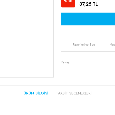
%30
37,25 TL
Yor
Paylaş:
ÜRÜN BILGISI
TAKSIT SEÇENEKLERI