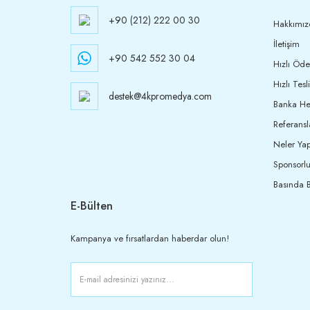
+90 (212) 222 00 30
Hakkımız
İletişim
+90 542 552 30 04
Hızlı Öd
Hızlı Tesl
destek@4kpromedya.com
Banka Hes
Referansl
Neler Yap
Sponsorlu
Basında B
E-Bülten
Kampanya ve fırsatlardan haberdar olun!