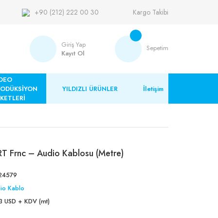
+90 (212) 222 00 30
Kargo Takibi
Giriş Yap
Sepetim
Kayıt Ol
DEO
RODÜKSİYON
YILDIZLI ÜRÜNLER
İletişim
KETLERİ
Frnc – Audio Kablosu (Metre)
24579
io Kablo
3 USD + KDV (mt)