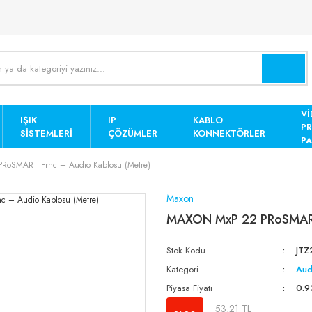
Vİ
IŞIK
IP
KABLO
P
SISTEMLERI
ÇÖZÜMLER
KONNEKTÖRLER
PA
RoSMART Frnc – Audio Kablosu (Metre)
Maxon
MAXON MxP 22 PRoSMART 
Stok Kodu
JTZ
Kategori
Aud
Piyasa Fiyatı
0.9
53,21 TL