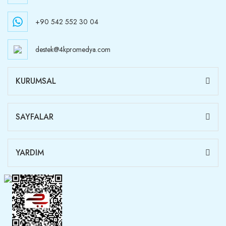
+90 542 552 30 04
destek@4kpromedya.com
KURUMSAL
SAYFALAR
YARDIM