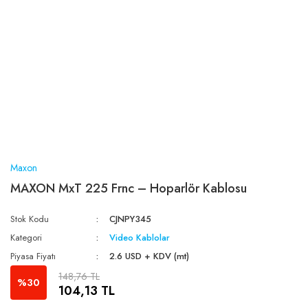
Maxon
MAXON MxT 225 Frnc – Hoparlör Kablosu
Stok Kodu
CJNPY345
Kategori
Video Kablolar
Piyasa Fiyatı
2.6 USD + KDV (mt)
148,76 TL
%30
104,13 TL