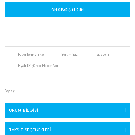
ÖN SIPARIŞLI ÜRÜN
Yorum Yaz
Tavsiye Et
Fiyatı Düşünce Haber Ver
Paylaş:
ÜRÜN BILGISI
TAKSIT SEÇENEKLERI