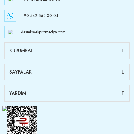
+90 542 552 30 04
destek@4kpromedya.com
KURUMSAL
SAYFALAR
YARDIM