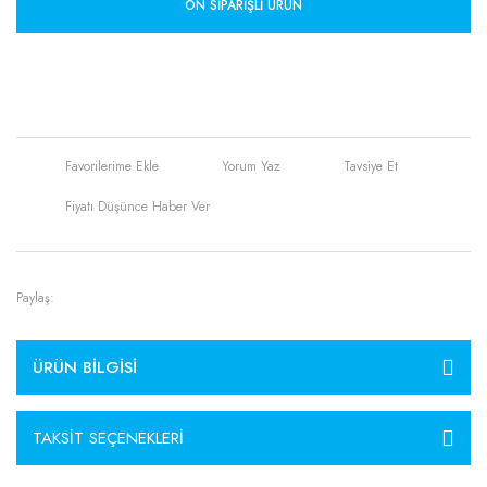
ÖN SIPARIŞLI ÜRÜN
Yorum Yaz
Tavsiye Et
Fiyatı Düşünce Haber Ver
Paylaş:
ÜRÜN BILGISI
TAKSIT SEÇENEKLERI