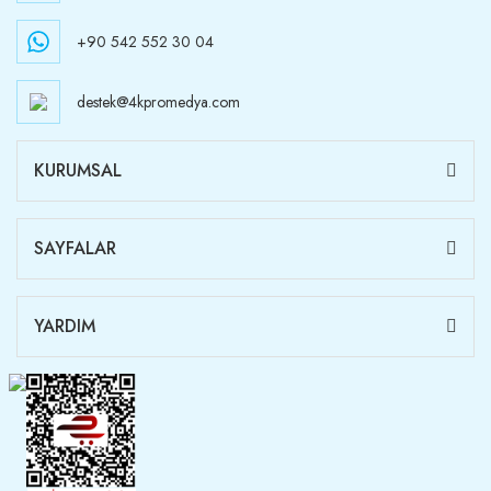
+90 542 552 30 04
destek@4kpromedya.com
KURUMSAL
SAYFALAR
YARDIM