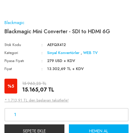
Blackmagic
Blackmagic Mini Converter - SDI to HDMI 6G
Stok Kodu
AEFQX412
Kategori
Sinyal Konvertörler
,
WEB TV
Piyasa Fiyatı
279 USD + KDV
Fiyat
13.302,69 TL + KDV
15.963,23 TL
%5
15.165,07 TL
* 1.713,91 TL den başlayan taksitlerle!
SEPETE EKLE
HEMEN AL