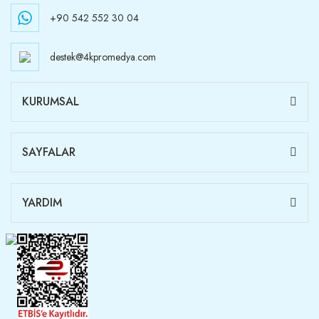
+90 542 552 30 04
destek@4kpromedya.com
KURUMSAL
SAYFALAR
YARDIM