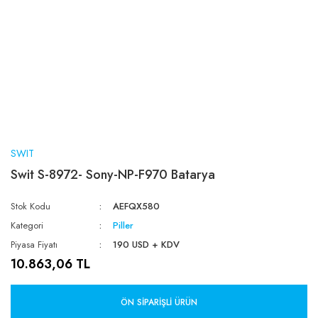
SWIT
Swit S-8972- Sony-NP-F970 Batarya
Stok Kodu
AEFQX580
Kategori
Piller
Piyasa Fiyatı
190 USD + KDV
10.863,06 TL
ÖN SIPARIŞLI ÜRÜN