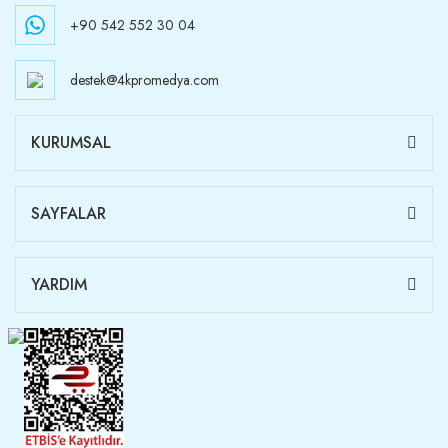
+90 542 552 30 04
destek@4kpromedya.com
KURUMSAL
SAYFALAR
YARDIM