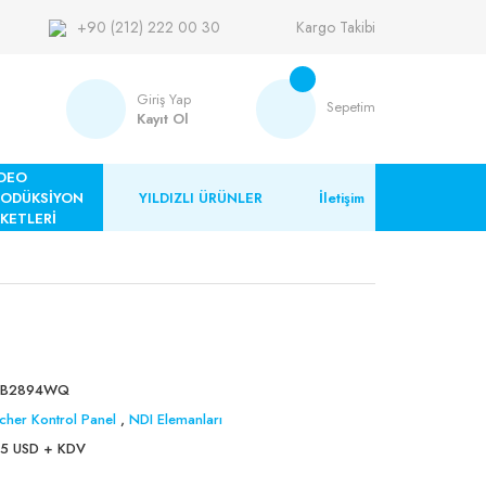
+90 (212) 222 00 30
Kargo Takibi
Giriş Yap
Sepetim
Kayıt Ol
DEO
RODÜKSİYON
YILDIZLI ÜRÜNLER
İletişim
KETLERİ
VB2894WQ
tcher Kontrol Panel
,
NDI Elemanları
95 USD + KDV