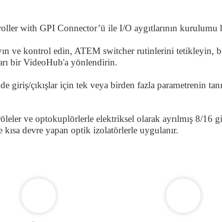
with GPI Connector’ü ile I/O aygıtlarının kurulumu hi
layın ve kontrol edin, ATEM switcher rutinlerini tetikleyin,
şları bir VideoHub'a yönlendirin.
e giriş/çıkışlar için tek veya birden fazla parametrenin ta
röleler ve optokuplörlerle elektriksel olarak ayrılmış 8/16
kısa devre yapan optik izolatörlerle uygulanır.