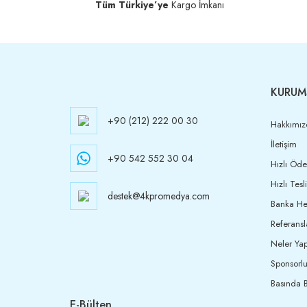
Tüm Türkiye’ye
Kargo İmkanı
KURUM
+90 (212) 222 00 30
Hakkımız
İletişim
+90 542 552 30 04
Hızlı Öd
Hızlı Tesl
destek@4kpromedya.com
Banka Hes
Referansl
Neler Yap
Sponsorlu
Basında B
E-Bülten