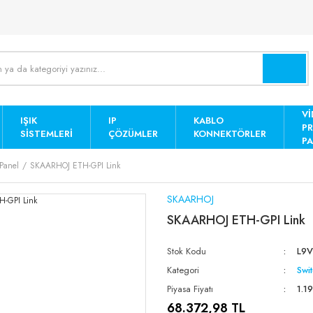
Vİ
IŞIK
IP
KABLO
P
SISTEMLERI
ÇÖZÜMLER
KONNEKTÖRLER
PA
 Panel
SKAARHOJ ETH-GPI Link
SKAARHOJ
SKAARHOJ ETH-GPI Link
Stok Kodu
L9
Kategori
Swi
Piyasa Fiyatı
1.1
68.372,98 TL