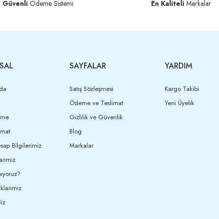
Güvenli
Ödeme Sistemi
En Kaliteli
Markalar
SAL
SAYFALAR
YARDIM
da
Satış Sözleşmesi
Kargo Takibi
Ödeme ve Teslimat
Yeni Üyelik
eme
Gizlilik ve Güvenlik
imat
Blog
ap Bilgilerimiz
Markalar
arımız
ıyoruz?
klarımız
iz