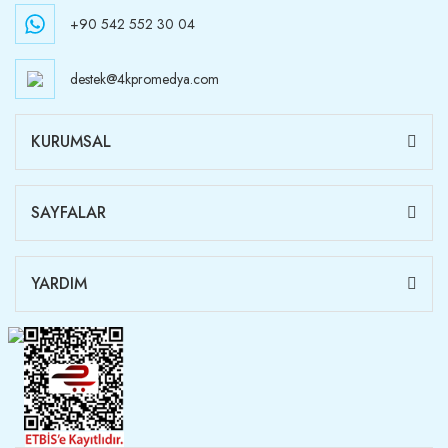
+90 542 552 30 04
destek@4kpromedya.com
KURUMSAL
SAYFALAR
YARDIM