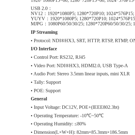
1920*1080P15~60; 1280*720P15~60; 1024*576P15
USB 2.0
：
NV12
：
1920*1080P5; 1280*720P10; 1024*576P15;
YUYV
：
1920*1080P5; 1280*720P10; 1024*576P15
MJPG
：
1080P60/50/30/25; 1280*720P60/50/30/25; 
IP Streaming
• Protocol: NDI®HX3, SRT, HTTP, RTSP, RTMP, 
I/O Interface
• Control Port: RS232, RJ45
• Video Port: NDI®HX3, HDMI2.0, USB Type-A
• Audio Port: Stereo 3.5mm linear inputs, mini XLR
• Tally: Support
• POE: Support
General
• Input Voltage: DC12V, POE+(IEEE802.3bt)
• Operating Temperature: -10℃~50℃
• Operating Humidity: ≤80%
• Dimension(L×W×H): 82mm×85.3mm×186.5mm