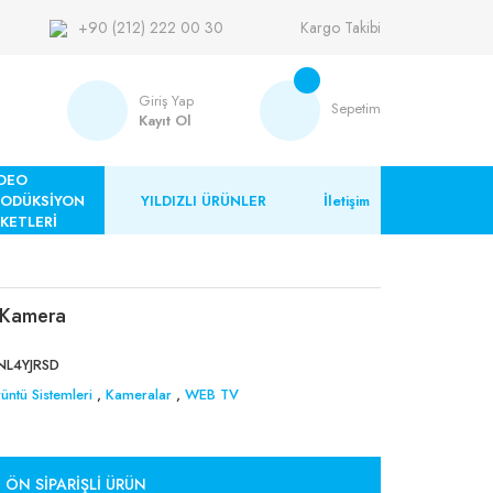
+90 (212) 222 00 30
Kargo Takibi
Giriş Yap
Sepetim
Kayıt Ol
DEO
RODÜKSİYON
YILDIZLI ÜRÜNLER
İletişim
KETLERİ
 Kamera
L4YJRSD
üntü Sistemleri
,
Kameralar
,
WEB TV
ÖN SIPARIŞLI ÜRÜN