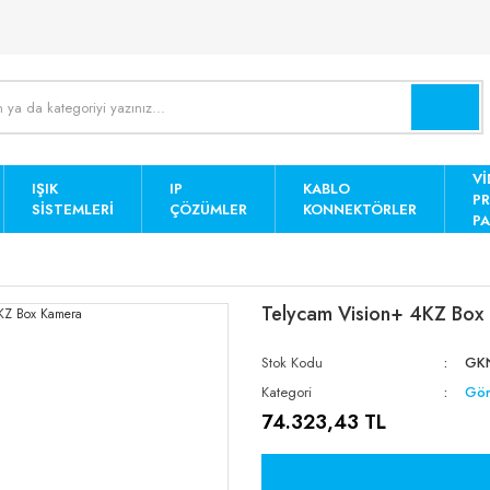
Vİ
IŞIK
IP
KABLO
P
SISTEMLERI
ÇÖZÜMLER
KONNEKTÖRLER
PA
a
Telycam Vision+ 4KZ Box
Stok Kodu
GKN
Kategori
Gör
74.323,43 TL