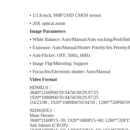
• 1/1.8-inch, 9MP UHD CMOS sensor
• 20X optical zoom
Image Parameters
• White Balance: Auto/Manual/Auto tracking/Push/In
• Exposure: Auto/Manual/Shutter Priority/Iris Priority/
• Anti-Flicker: OFF, 50Hz, 60Hz
• Image Flip/Mirroring: Support
• Focus/Iris/Electronic-shutter: Auto/Manual
Video Format
HDMI2.0
：
3840*2160P60/59.94/50/30/29.97/25
1920*1080P60/59.94/50/30/29.97/25
/24/23.98 ; 1920*1080I60/59.94/50 ; 1280*720P60/59
NDI®|HX3
：
Main Stream:
3840*2160P15~30; 1920*1080P15~60; 1280*720P1
Sub Stream (CROP):