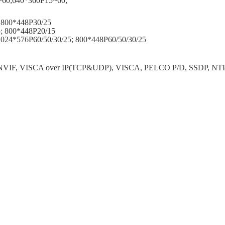
~60;640*360P15~60;
 800*448P30/25
; 800*448P20/15
1024*576P60/50/30/25; 800*448P60/50/30/25
ONVIF, VISCA over IP(TCP&UDP), VISCA, PELCO P/D, SSDP, NTP,