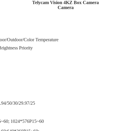
Telycam Vision 4KZ Box Camera
Camera
door/Outdoor/Color Temperature
Brightness Priority
.94/50/30/29.97/25
5~60; 1024*576P15~60