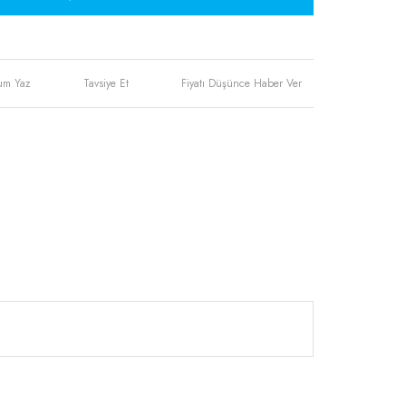
um Yaz
Tavsiye Et
Fiyatı Düşünce Haber Ver