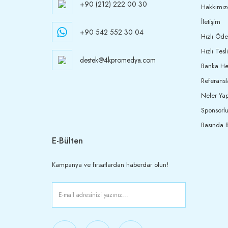
+90 (212) 222 00 30
Hakkımız
İletişim
+90 542 552 30 04
Hızlı Öd
Hızlı Tesl
destek@4kpromedya.com
Banka Hes
Referansl
Neler Yap
Sponsorlu
Basında B
E-Bülten
Kampanya ve fırsatlardan haberdar olun!