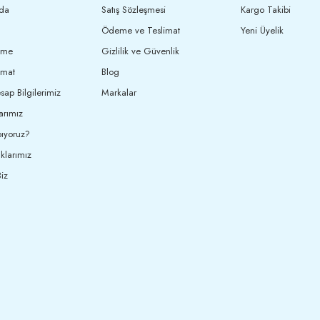
da
Satış Sözleşmesi
Kargo Takibi
Ödeme ve Teslimat
Yeni Üyelik
eme
Gizlilik ve Güvenlik
imat
Blog
ap Bilgilerimiz
Markalar
arımız
ıyoruz?
klarımız
iz