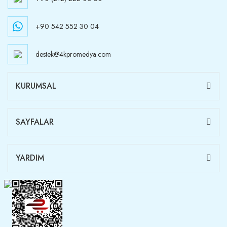
+90 542 552 30 04
destek@4kpromedya.com
KURUMSAL
SAYFALAR
YARDIM