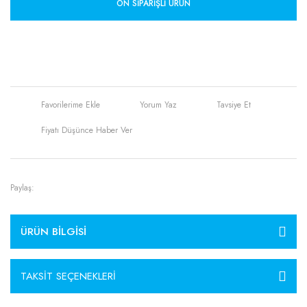
ÖN SIPARIŞLI ÜRÜN
Yorum Yaz
Tavsiye Et
Fiyatı Düşünce Haber Ver
Paylaş:
ÜRÜN BILGISI
TAKSIT SEÇENEKLERI