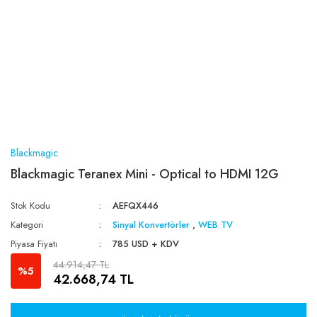
Blackmagic
Blackmagic Teranex Mini - Optical to HDMI 12G
Stok Kodu
AEFQX446
Kategori
Sinyal Konvertörler
,
WEB TV
Piyasa Fiyatı
785 USD + KDV
44.914,47 TL
%5
42.668,74 TL