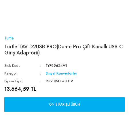
Turtle
Turtle TAV-D2USB-PRO(Dante Pro Çift Kanallı USB-C
Giriş Adaptörü)
Stok Kodu
1YF99624V1
Kategori
Sinyal Konvertörler
Piyasa Fiyatı
239 USD + KDV
13.664,59 TL
ÖN SIPARIŞLI ÜRÜN