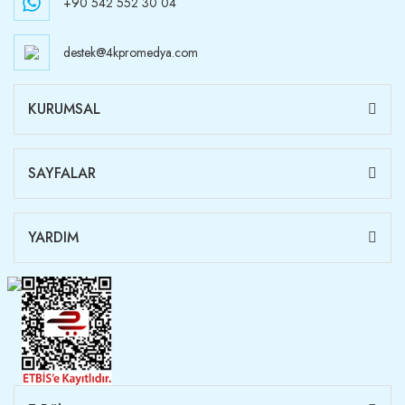
+90 542 552 30 04
destek@4kpromedya.com
KURUMSAL
SAYFALAR
YARDIM