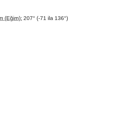
m (Eğim):
207° (-71 ila 136°)