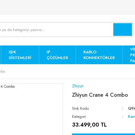
Vİ
IŞIK
IP
KABLO
P
SISTEMLERI
ÇÖZÜMLER
KONNEKTÖRLER
PA
mbo
Zhiyun
Zhiyun Crane 4 Combo
Stok Kodu
Q9
Kategori
Kam
33.499,00 TL