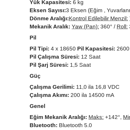
Yük Kapasitesi:
6 kg
Eksen Sayısı:
3 Eksen (Eğim , Yuvarla
Dönme Aralığı:
Kontrol Edilebilir Menzil:
Mekanik Aralık:
Yaw (Pan):
360° /
Roll:
Pil
Pil Tipi:
4 x 18650
Pil Kapasitesi:
2600
Pil Çalışma Süresi:
12 Saat
Pil Şarj Süresi:
1,5 Saat
Güç
Çalışma Gerilimi:
11,0 ila 16,8 VDC
Çalışma Akımı:
200 ila 14500 mA
Genel
Eğim Mekanik Aralığı:
Maks:
+142°,
Mi
Bluetooth:
Bluetooth 5.0