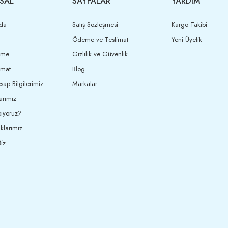
SAL
SAYFALAR
YARDIM
da
Satış Sözleşmesi
Kargo Takibi
Ödeme ve Teslimat
Yeni Üyelik
eme
Gizlilik ve Güvenlik
imat
Blog
ap Bilgilerimiz
Markalar
arımız
ıyoruz?
klarımız
iz