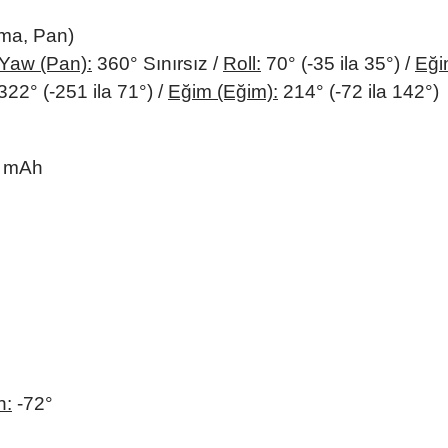
nma, Pan)
Yaw (Pan):
360° Sınırsız /
Roll:
70° (-35 ila 35°) /
Eği
322° (-251 ila 71°) /
Eğim (Eğim):
214° (-72 ila 142°)
 mAh
n:
-72°