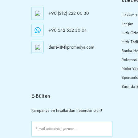
KURUM
+90 (212) 222 00 30
Hakkımız
İletişim
+90 542 552 30 04
Hızlı Öd
Hızlı Tesl
destek@4kpromedya.com
Banka Hes
Referansl
Neler Yap
Sponsorlu
Basında B
E-Bülten
Kampanya ve fırsatlardan haberdar olun!