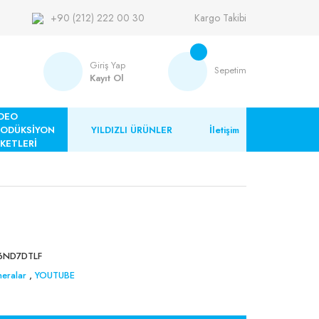
+90 (212) 222 00 30
Kargo Takibi
Giriş Yap
Sepetim
Kayıt Ol
DEO
RODÜKSİYON
YILDIZLI ÜRÜNLER
İletişim
KETLERİ
6ND7DTLF
eralar
,
YOUTUBE