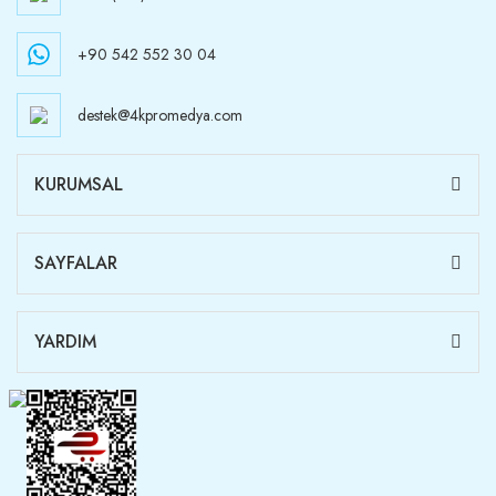
+90 542 552 30 04
destek@4kpromedya.com
KURUMSAL
SAYFALAR
YARDIM