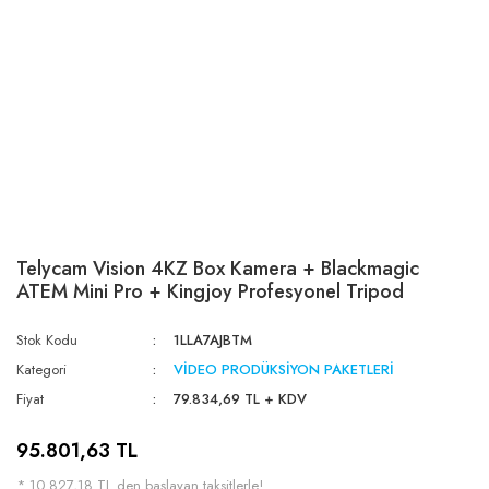
Telycam Vision 4KZ Box Kamera + Blackmagic
ATEM Mini Pro + Kingjoy Profesyonel Tripod
Stok Kodu
1LLA7AJBTM
Kategori
VİDEO PRODÜKSİYON PAKETLERİ
Fiyat
79.834,69 TL + KDV
95.801,63 TL
* 10.827,18 TL den başlayan taksitlerle!