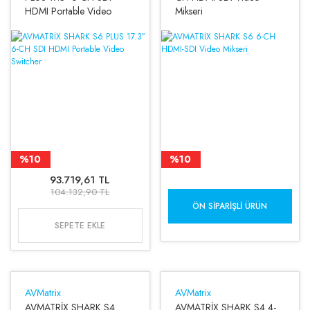
HDMI Portable Video
Mikseri
Switcher
%10
%10
93.719,61 TL
104.132,90 TL
ÖN SIPARIŞLI ÜRÜN
SEPETE EKLE
AVMatrix
AVMatrix
AVMATRİX SHARK S4
AVMATRİX SHARK S4 4-