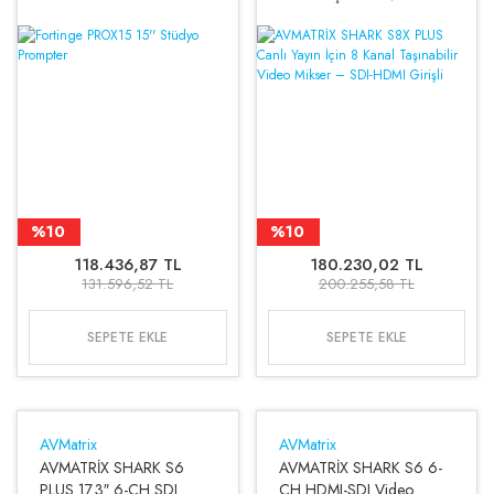
Mikser – SDI-HDMI Girişli
%10
%10
118.436,87 TL
180.230,02 TL
131.596,52 TL
200.255,58 TL
SEPETE EKLE
SEPETE EKLE
AVMatrix
AVMatrix
AVMATRİX SHARK S6
AVMATRİX SHARK S6 6-
PLUS 17.3″ 6-CH SDI
CH HDMI-SDI Video