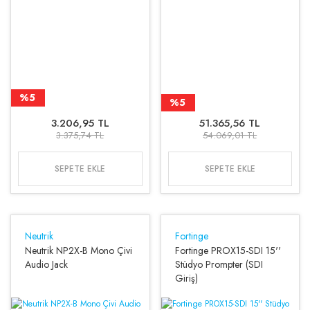
%5
%5
3.206,95 TL
51.365,56 TL
3.375,74 TL
54.069,01 TL
SEPETE EKLE
SEPETE EKLE
Neutrik
Fortinge
Neutrik NP2X-B Mono Çivi
Fortinge PROX15-SDI 15''
Audio Jack
Stüdyo Prompter (SDI
Giriş)