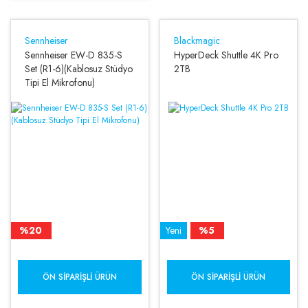
Sennheiser
Blackmagic
Sennheiser EW-D 835-S
HyperDeck Shuttle 4K Pro
Set (R1-6)(Kablosuz Stüdyo
2TB
Tipi El Mikrofonu)
%20
Yeni
%5
ÖN SIPARIŞLI ÜRÜN
ÖN SIPARIŞLI ÜRÜN