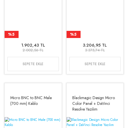
%5
%5
1.902,43 TL
3.206,95 TL
2.002,56 TL
3.375,74 TL
SEPETE EKLE
SEPETE EKLE
Micro BNC to BNC Male
Blackmagic Design Micro
(700 mm) Kablo
Color Panel + DaVinci
Resolve Yazılım