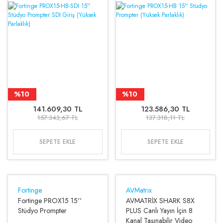
%10
%10
141.609,30 TL
123.586,30 TL
157.343,67 TL
137.318,11 TL
SEPETE EKLE
SEPETE EKLE
Fortinge
AVMatrix
Fortinge PROX15 15''
AVMATRİX SHARK S8X
Stüdyo Prompter
PLUS Canlı Yayın İçin 8
Kanal Taşınabilir Video