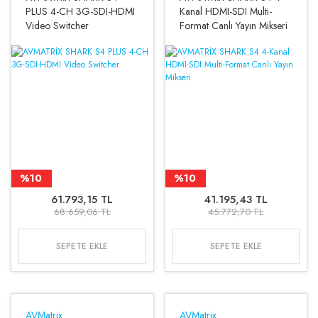
PLUS 4-CH 3G-SDI-HDMI
Kanal HDMI-SDI Multi-
Video Switcher
Format Canlı Yayın Mikseri
%10
%10
61.793,15 TL
41.195,43 TL
68.659,06 TL
45.772,70 TL
SEPETE EKLE
SEPETE EKLE
AVMatrix
AVMatrix