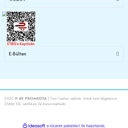
E-Bülten
2020 ®
4K PROMEDYA
| Tüm hakları saklıdır. Kredi kartı bilgileriniz
256bit SSL sertifikası ile korunmaktadır.
ile
ideasoft
e-