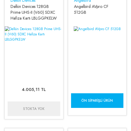
Delkin Devices
AngelBird
Delkin Devices 128GB
Angelbird AVpro CF
Prime UHS-II (V60) SDXC
512GB
Hafiza Kartı LBLGGPKELW
4.005,11 TL
ÖN SIPARIŞLI ÜRÜN
STOKTA YOK