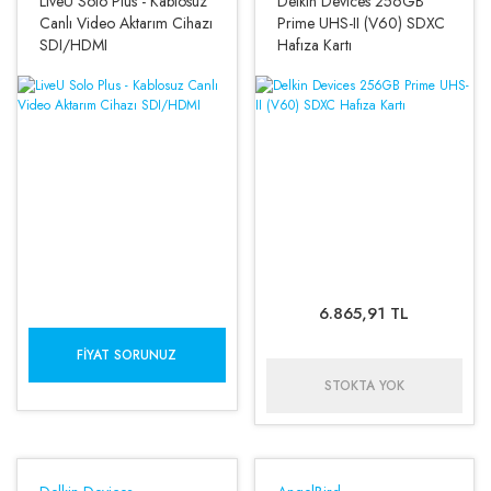
LiveU Solo Plus - Kablosuz
Delkin Devices 256GB
Canlı Video Aktarım Cihazı
Prime UHS-II (V60) SDXC
SDI/HDMI
Hafıza Kartı
6.865,91 TL
FIYAT SORUNUZ
STOKTA YOK