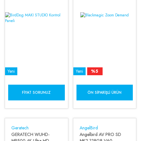
Yeni
Yeni
%5
FIYAT SORUNUZ
ÖN SIPARIŞLI ÜRÜN
Geratech
AngelBird
GERATECH WUHD-
Angelbird AV PRO SD
MR500 4K Ultra HD
MK2 128GB V60